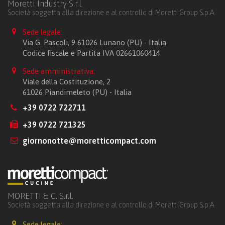
Moretti Industry S.r.l.
Società soggetta alla direzione e al controllo di Moretti Group S.p.A
Sede legale:
Via G. Pascoli, 9 61026 Lunano (PU) - Italia
Codice fiscale e Partita IVA 02661060414
Sede amministrativa:
Viale della Costituzione, 2
61026 Piandimeleto (PU) - Italia
+39 0722 722711
+39 0722 721325
giornonotte@moretticompact.com
MORETTI & C. S.r.l.
Società soggetta alla direzione e al controllo di Moretti Group S.p.A
Sede legale: