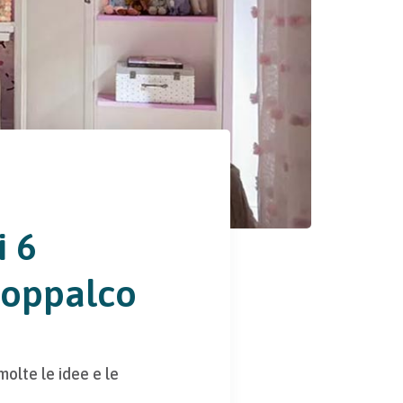
i 6
 soppalco
molte le idee e le