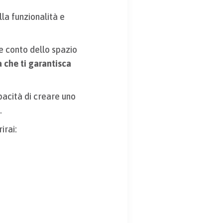
la funzionalità e
re conto dello spazio
a che ti garantisca
acità di creare uno
i.
irai: