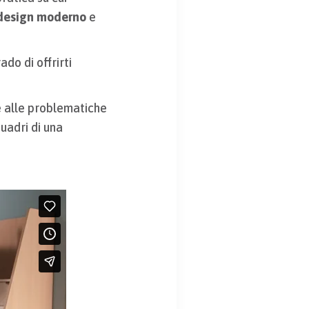
n design moderno
e
do di offrirti
e alle problematiche
uadri di una