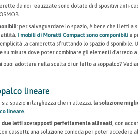
merette da noi realizzate sono dotate di dispositivi anti-ca
 COSMOB.
onibili
: per salvaguardare lo spazio, è bene che i letti a
atilità.
I mobili di Moretti Compact sono componibili
e p
emplicità la cameretta sfruttando lo spazio disponibile.
su misura dove poter combinare gli elementi d'arredo a 
ni puoi adottare nella scelta di un letto a soppalco? Vedi
ppalco lineare
e sia spazio in larghezza che in altezza,
la soluzione migli
co lineare
.
 due letti sovrapposti perfettamente allineati
, con accan
con cassetti: una soluzione comoda per poter accedere al