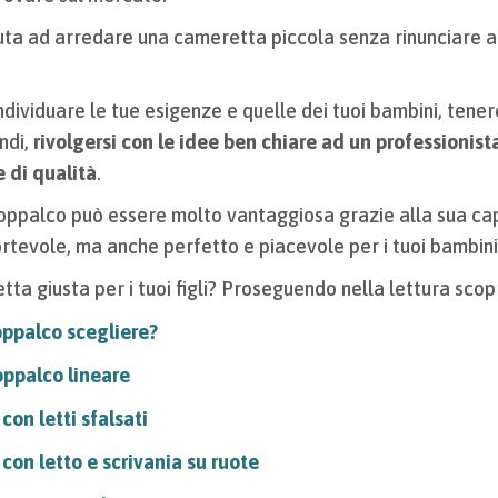
iuta ad arredare una cameretta piccola senza rinunciare al
dividuare le tue esigenze e quelle dei tuoi bambini, tene
indi,
rivolgersi con le idee ben chiare ad un professionist
e di qualità
.
ppalco può essere molto vantaggiosa grazie alla sua cap
ortevole, ma anche perfetto e piacevole per i tuoi bambin
ta giusta per i tuoi figli? Proseguendo nella lettura scopr
soppalco scegliere?
oppalco lineare
con letti sfalsati
con letto e scrivania su ruote