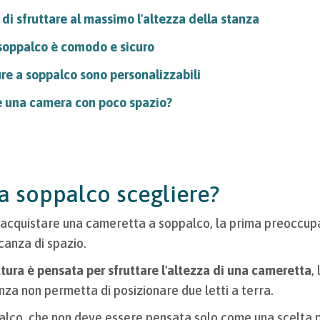
di sfruttare al massimo l'altezza della stanza
a soppalco è comodo e sicuro
ure a soppalco sono personalizzabili
 una camera con poco spazio?
 a soppalco scegliere?
 acquistare una cameretta a soppalco, la prima preoccup
canza di spazio.
ttura è pensata per sfruttare l'altezza di una cameretta
,
nza non permetta di posizionare due letti a terra.
alco, che non deve essere pensata solo come una scelta p