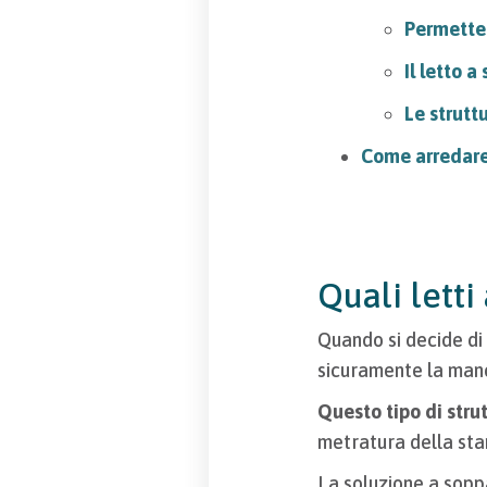
Permette 
Il letto 
Le strutt
Come arredare
Quali letti
Quando si decide di
sicuramente la man
Questo tipo di stru
metratura della sta
La soluzione a sopp