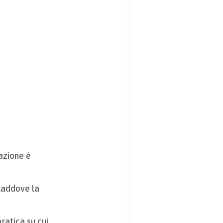
azione è
 laddove la
ratica su cui