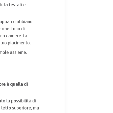
duta testati e
 soppalco abbiano
ermettono di
 Una cameretta
tuo piacimento.
amole assieme.
ore è quella di
to la possibilità di
 letto superiore, ma