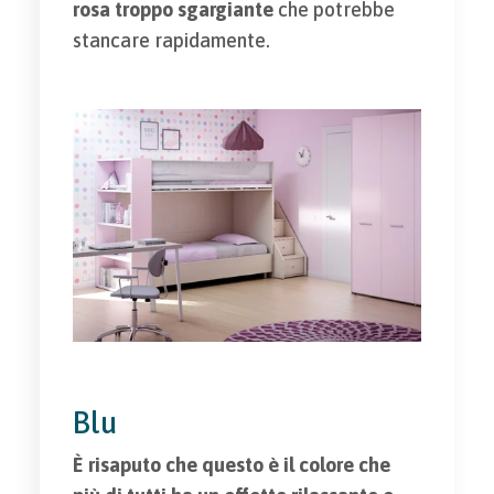
rosa troppo sgargiante
che potrebbe
stancare rapidamente.
Blu
È risaputo che questo è il colore che