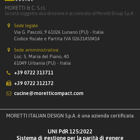
MORETTI & C. S.r.l.
Società soggetta alla direzione e al controllo di Moretti Group S.p.A
Sede legale:
Via G. Pascoli, 9 61026 Lunano (PU) - Italia
Codice fiscale e Partita IVA 02631450414
Sede amministrativa:
Loc. S. Maria del Piano, 40
61049 Urbania (PU) - Italia
+39 0722 313711
+39 0722 312172
cucine@moretticompact.com
MORETTI ITALIAN DESIGN S.p.A. è una azienda certificata
UNI PdR 125:2022
Sistema di gestione per la parità di genere