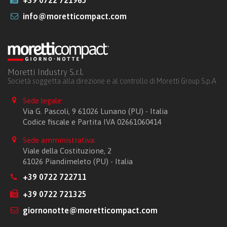
info@moretticompact.com
Moretti Industry S.r.l.
Società soggetta alla direzione e al controllo di Moretti Group S.p.A
Sede legale:
Via G. Pascoli, 9 61026 Lunano (PU) - Italia
Codice fiscale e Partita IVA 02661060414
Sede amministrativa:
Viale della Costituzione, 2
61026 Piandimeleto (PU) - Italia
+39 0722 722711
+39 0722 721325
giornonotte@moretticompact.com