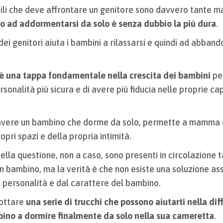
bili che deve affrontare un genitore sono davvero tante m
o ad addormentarsi da solo è senza dubbio la più dura
.
 dei genitori aiuta i bambini a rilassarsi e quindi ad abband
 è una tappa fondamentale nella crescita dei bambini
pe
rsonalità più sicura e di avere più fiducia nelle proprie ca
 avere un bambino che dorme da solo, permette a mamma 
opri spazi e della propria intimità.
ella questione, non a caso, sono presenti in circolazione 
bambino, ma la verità è che non esiste una soluzione asso
 personalità e dal carattere del bambino.
dottare
una serie di trucchi che possono aiutarti nella dif
bino a dormire finalmente da solo nella sua cameretta
.