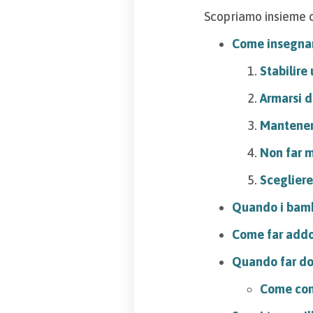
Scopriamo insieme 
Come insegnar
Stabilire 
Armarsi d
Mantener
Non far m
Sceglier
Quando i bamb
Come far addo
Quando far do
Come conv