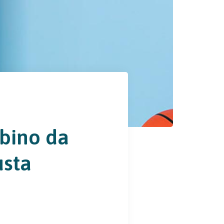
bino da
usta