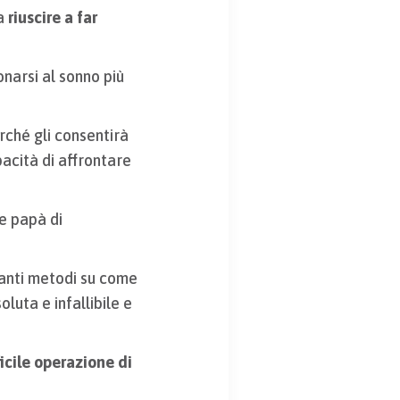
a
riuscire a far
onarsi al sonno più
rché gli consentirà
pacità di affrontare
e papà di
tanti metodi su come
luta e infallibile e
ficile operazione di