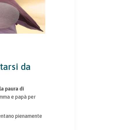
arsi da
la paura di
amma e papà per
iventano pienamente