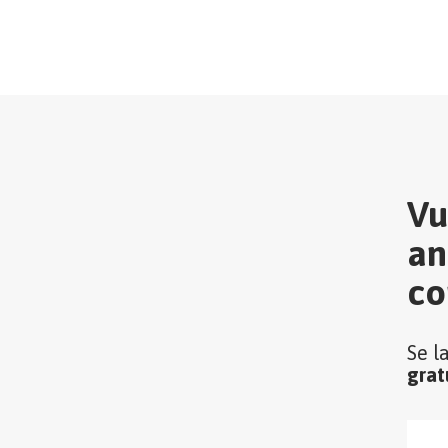
Vu
an
co
Se l
grat