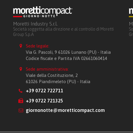
Moretti Industry S.r.l.
MO
Società soggetta alla direzione e al controllo di Moretti
So
Group S.p.A
Gr
Sede legale:
Via G. Pascoli, 9 61026 Lunano (PU) - Italia
Codice fiscale e Partita IVA 02661060414
Sede amministrativa:
Viale della Costituzione, 2
61026 Piandimeleto (PU) - Italia
+39 0722 722711
+39 0722 721325
giornonotte@moretticompact.com