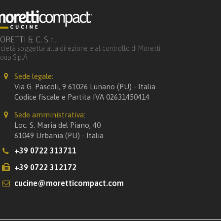
RETTI & C. S.r.l.
cietà soggetta alla direzione e al controllo di Moretti
oup S.p.A
Sede legale:
Via G. Pascoli, 9 61026 Lunano (PU) - Italia
Codice fiscale e Partita IVA 02631450414
Sede amministrativa:
Loc. S. Maria del Piano, 40
61049 Urbania (PU) - Italia
+39 0722 313711
+39 0722 312172
cucine@moretticompact.com