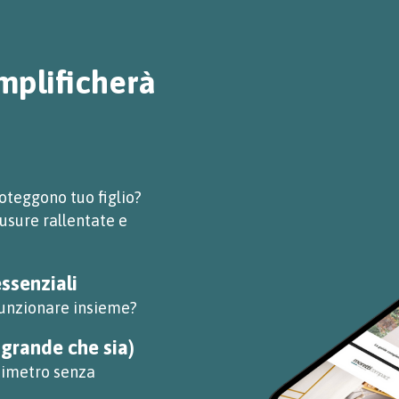
emplificherà
oteggono tuo figlio?
usure rallentate e
essenziali
funzionare insieme?
 grande che sia)
ntimetro senza