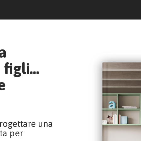
la
figli…
e
progettare una
ta per