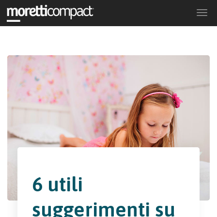
Togg
navi
6 utili
suggerimenti su